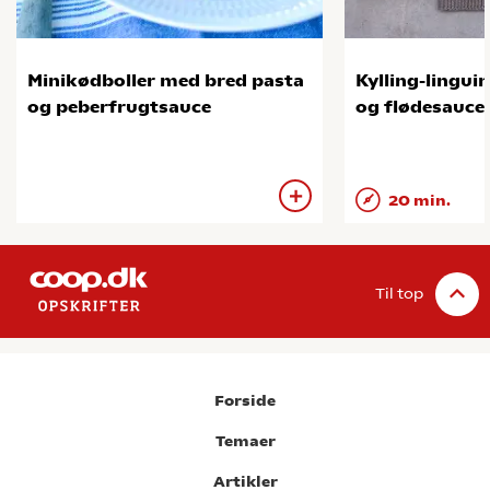
Minikødboller med bred pasta
Kylling-lingui
og peberfrugtsauce
og flødesauce
20 min.
Til top
Forside
Temaer
Artikler