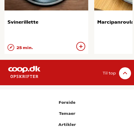
Svinerillette
Marcipanroul
25 min.
Til top
Forside
Temaer
Artikler