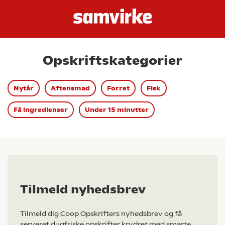
Opskriftskategorier
Nytår
Aftensmad
Forret
Fisk
Få ingredienser
Under 15 minutter
Tilmeld nyhedsbrev
Tilmeld dig Coop Opskrifters nyhedsbrev og få
serveret dugfriske opskrifter krydret med smarte