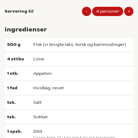
Servering til
-
4
personer
+
ingredienser
500
g
fisk (vi brugte laks, torsk og kammuslinger)
4
stilke
lime
1
stk.
appelsin
1
fed
hvidløg, revet
tsk.
salt
tsk.
sukker
1
spsk.
dild
gerne frisk. Du kan også bruge koriander