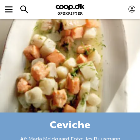
Ceviche
Af:
Maria Meldgaard
Foto:
Jes Buusmann