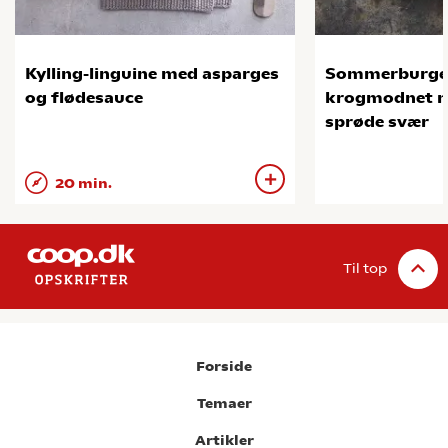
Kylling-linguine med asparges
Sommerburge
og flødesauce
krogmodnet na
sprøde svær
20 min.
Til top
Forside
Temaer
Artikler