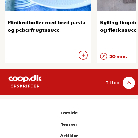
Minikødboller med bred pasta
Kylling-lingui
og peberfrugtsauce
og flødesauce
20 min.
Til top
Forside
Temaer
Artikler