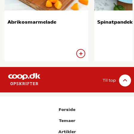
Abrikosmarmelade
Spinatpandek
Til top
Forside
Temaer
Artikler