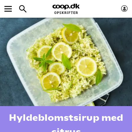
Hyldeblomstsirup med
citrus