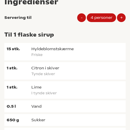
Ingredienser
Servering til
-
4
personer
+
Til 1 flaske sirup
15
stk.
hyldeblomstskærme
friske
1
stk.
citron i skiver
tynde skiver
1
stk.
lime
i tynde skiver
0.5
l
vand
650
g
sukker