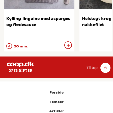
Kylling-linguine med asparges
Helstegt kro
og flødesauce
nakkefilet
20 min.
Til top
Forside
Temaer
Artikler