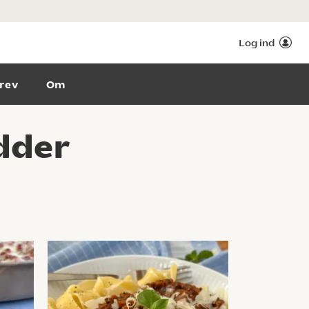
Log ind
rev
Om
dder