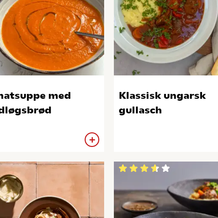
matsuppe med
Klassisk ungarsk
dløgsbrød
gullasch