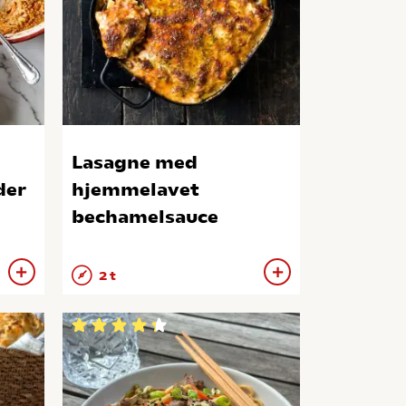
Lasagne med
der
hjemmelavet
bechamelsauce
2 t