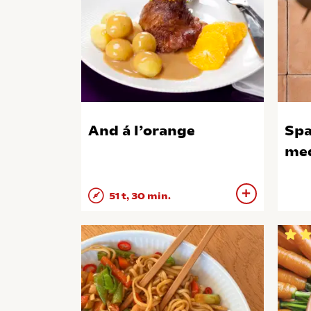
And á l’orange
Spa
med
51 t, 30 min.