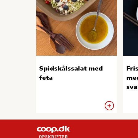
Spidskålssalat med
Fri
feta
med
sv