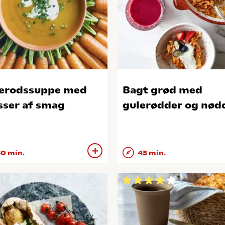
erodssuppe med
Bagt grød med
ser af smag
gulerødder og nød
0 min.
45 min.