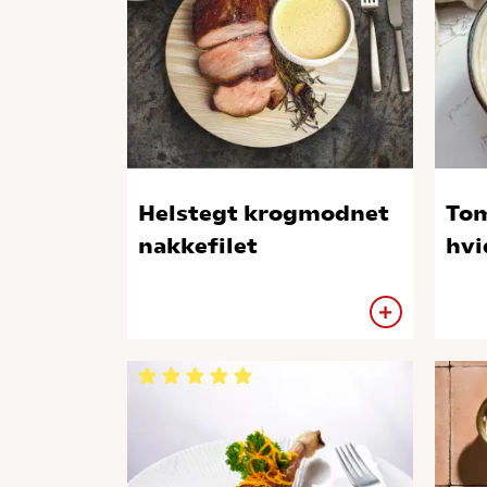
Helstegt krogmodnet
To
nakkefilet
hvi