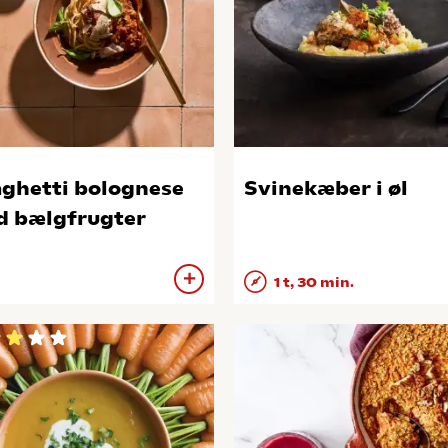
ghetti bolognese
Svinekæber i øl
 bælgfrugter
1 t, 30 min.