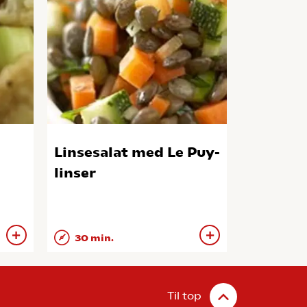
Linsesalat med Le Puy-
linser
30 min.
Til top