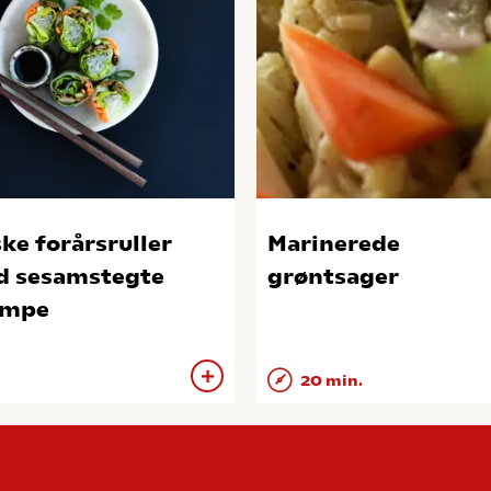
ske forårsruller
Marinerede
 sesamstegte
grøntsager
ampe
20 min.