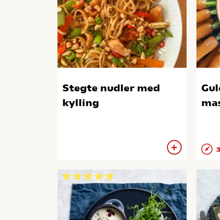
Stegte nudler med
Gul
kylling
mas
3