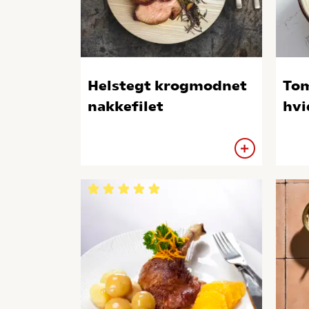
Helstegt krogmodnet
To
nakkefilet
hvi