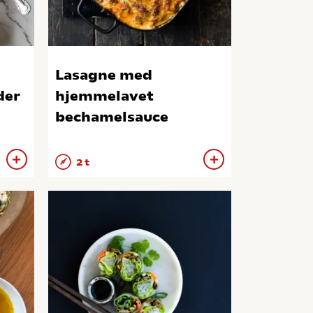
Lasagne med
der
hjemmelavet
bechamelsauce
2 t