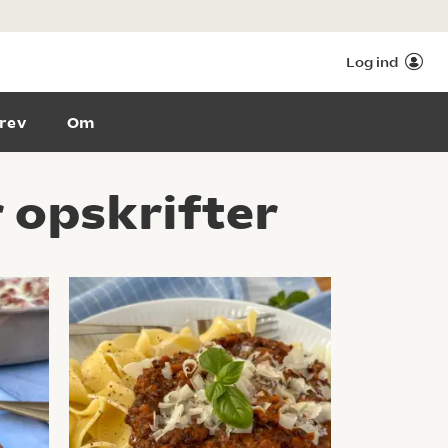
Log ind
rev
Om
opskrifter