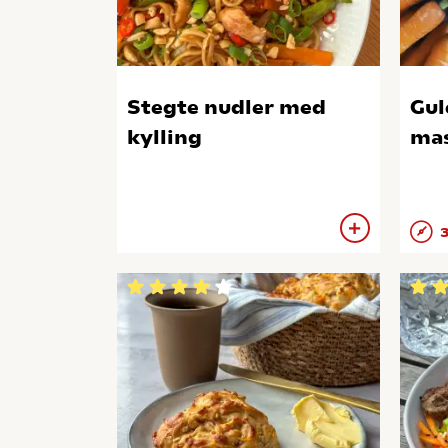
Stegte nudler med
Gul
kylling
mas
3