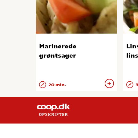
Marinerede
Lin
grøntsager
lin
20 min.
3