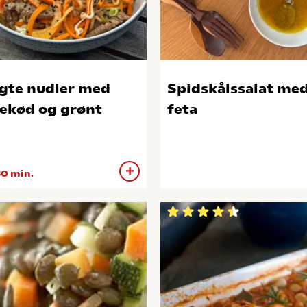
gte nudler med
Spidskålssalat me
ekød og grønt
feta
0 min.