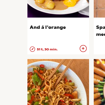
And á l’orange
Spa
med
51 t, 30 min.