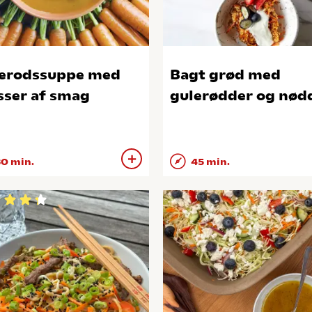
erodssuppe med
Bagt grød med
ser af smag
gulerødder og nød
0 min.
45 min.