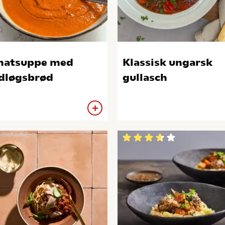
matsuppe med
Klassisk ungarsk
dløgsbrød
gullasch