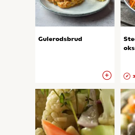
Gulerodsbrud
Ste
oks
3