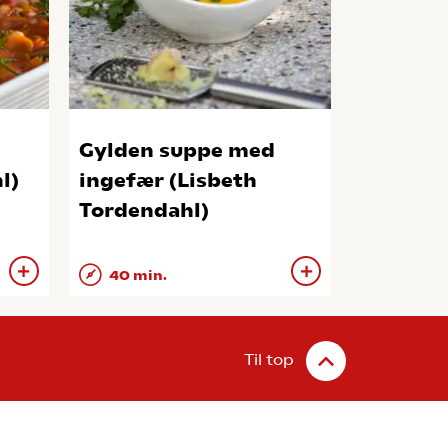
Gylden suppe med
l)
ingefær (Lisbeth
Tordendahl)
40 min.
Til top