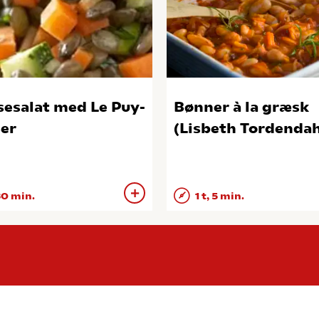
sesalat med Le Puy-
Bønner à la græsk
ser
(Lisbeth Tordendah
0 min.
1 t, 5 min.