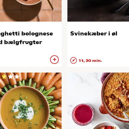
ghetti bolognese
Svinekæber i øl
 bælgfrugter
1 t, 30 min.