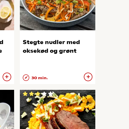
d
Stegte nudler med
e
oksekød og grønt
30 min.