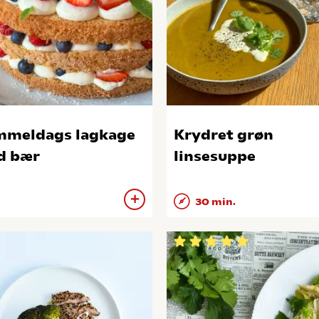
meldags lagkage
Krydret grøn
d bær
linsesuppe
30 min.