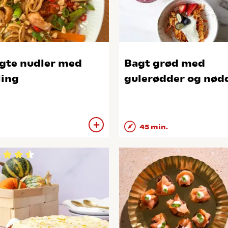
gte nudler med
Bagt grød med
ling
gulerødder og nød
45 min.