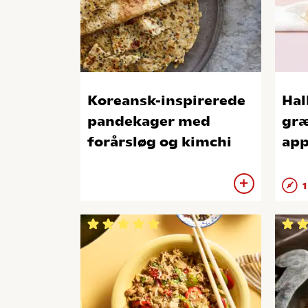
Koreansk-inspirerede
Hal
pandekager med
græ
forårsløg og kimchi
app
1