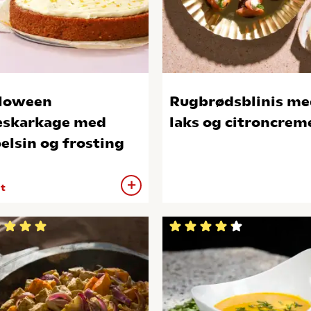
loween
Rugbrødsblinis me
skarkage med
laks og citroncrem
elsin og frosting
 t