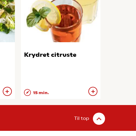
Krydret citruste
15 min.
Til top