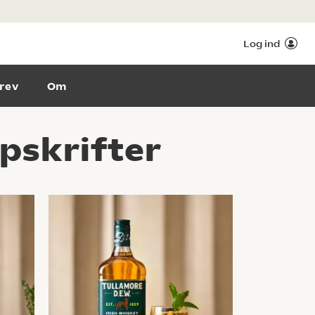
Log ind
rev
Om
pskrifter