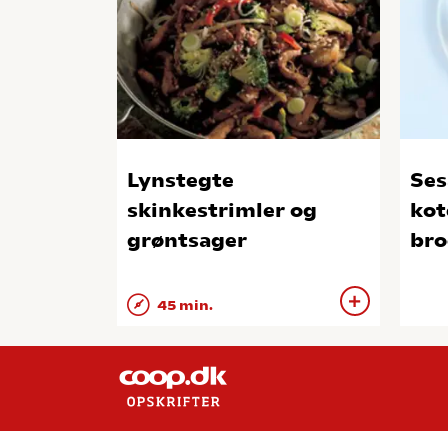
Lynstegte
Se
skinkestrimler og
kot
grøntsager
bro
45 min.