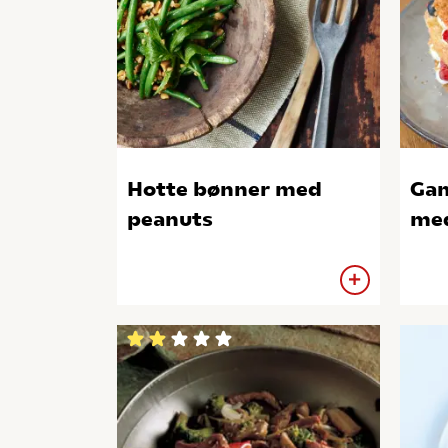
Hotte bønner med
Gam
peanuts
me