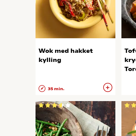
Wok med hakket
Tof
kylling
kry
Tor
35 min.