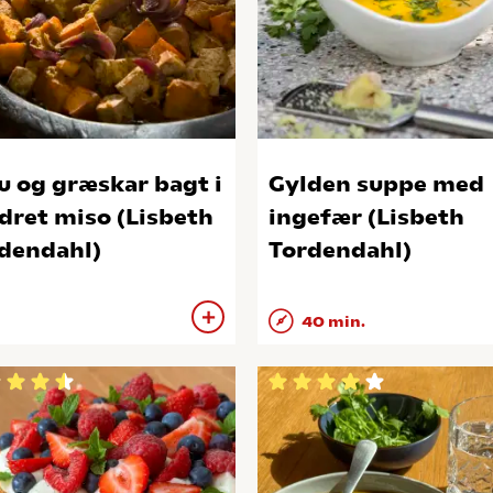
u og græskar bagt i
Gylden suppe med
dret miso (Lisbeth
ingefær (Lisbeth
dendahl)
Tordendahl)
40 min.