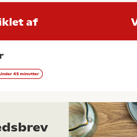
klet af
r
Under 45 minutter
edsbrev