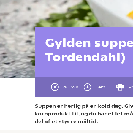
Gylden suppe
Tordendahl)
40 min.
Gem
Pr
Suppen er herlig på en kold dag. Giv
kornprodukt til, og du har et let m
del af et større måltid.