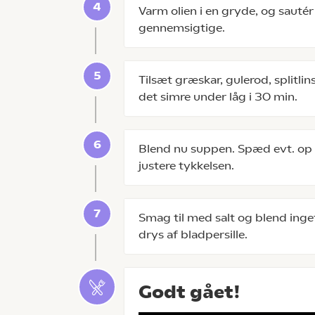
Varm olien i en gryde, og sautér 
gennemsigtige.
Tilsæt græskar, gulerod, splitli
det simre under låg i 30 min.
Blend nu suppen. Spæd evt. op m
justere tykkelsen.
Smag til med salt og blend inge
drys af bladpersille.
Godt gået!