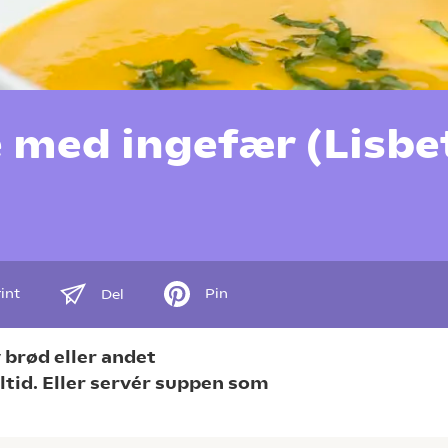
 med ingefær (Lisbe
int
Pin
Del
 brød eller andet
åltid. Eller servér suppen som