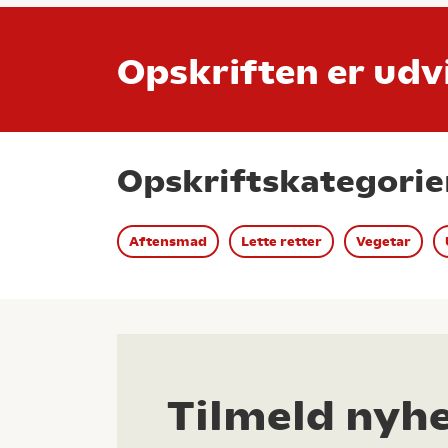
Opskriften er udvi
Opskriftskategorie
Aftensmad
Lette retter
Vegetar
Tilmeld nyh