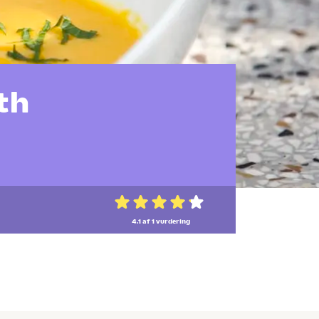
th
4.1 af 1
vurdering