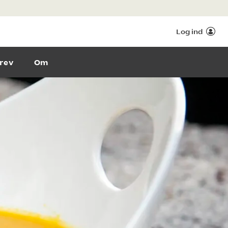
Log ind
rev
Om