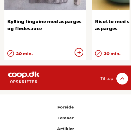
Kylling-linguine med asparges
Risotto med s
og flødesauce
asparges
20 min.
30 min.
Til top
Forside
Temaer
Artikler