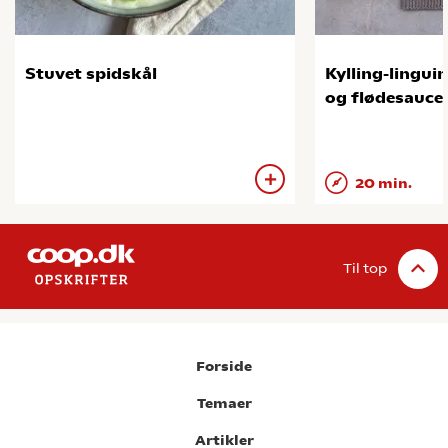
Stuvet spidskål
Kylling-lingui
og flødesauce
20 min.
Til top
Forside
Temaer
Artikler