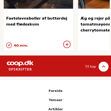
Fastelavnsboller af butterdej
Æg og rejer p
med flødeskum
tomatmayonna
cherrytomate
40 min.
Til top
Forside
Temaer
Artikler