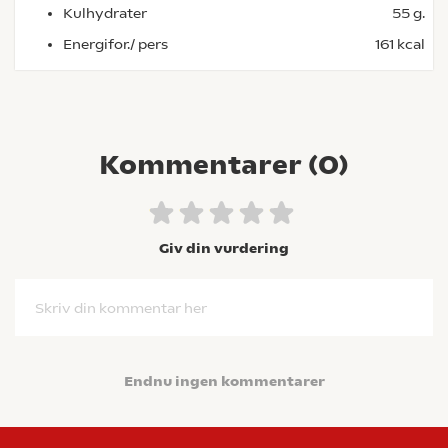
Kulhydrater
55 g.
Energifor./ pers
161 kcal
Kommentarer (
0
)
Giv din vurdering
Skriv din kommentar her
Endnu ingen kommentarer