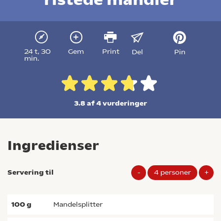
24 t, 30
Gem
Print
Del
Pin
min.
3.8 af 4
vurderinger
Ingredienser
Servering til
-
4
personer
+
100
g
mandelsplitter