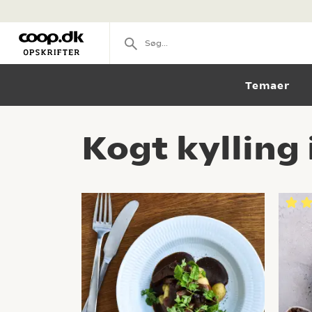
Temaer
Kogt kylling 