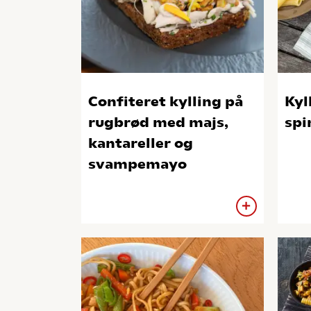
Confiteret kylling på
Kyl
rugbrød med majs,
spi
kantareller og
svampemayo