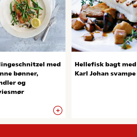
lingeschnitzel med
Hellefisk bagt med
nne bønner,
Karl Johan svampe
dler og
viesmør