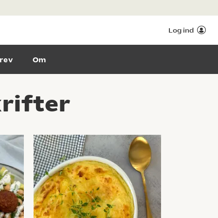
Log ind
rev
Om
rifter