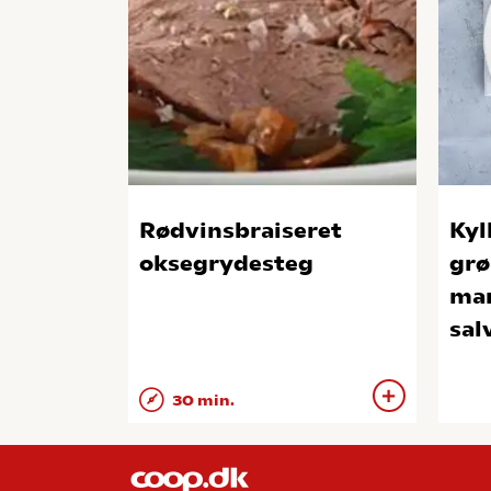
Rødvinsbraiseret
Kyl
oksegrydesteg
grø
man
sal
30 min.