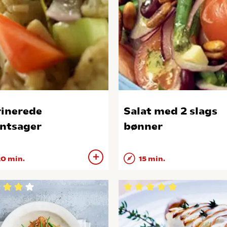
inerede
Salat med 2 slags
ntsager
bønner
0 min.
15 min.