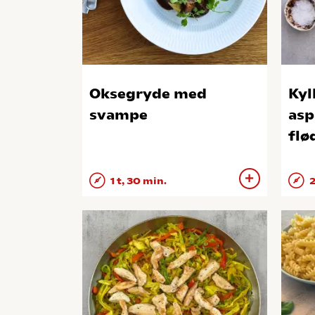
Oksegryde med
Kyl
svampe
asp
flø
1 t, 30 min.
2