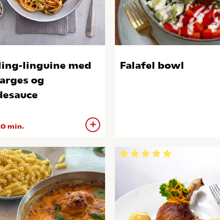
ling-linguine med
Falafel bowl
arges og
desauce
0 min.