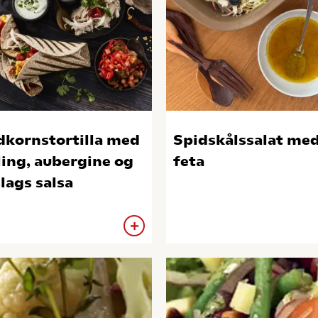
dkornstortilla med
Spidskålssalat me
ling, aubergine og
feta
slags salsa