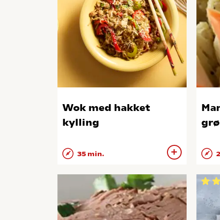
Wok med hakket
Mar
kylling
grø
35 min.
2