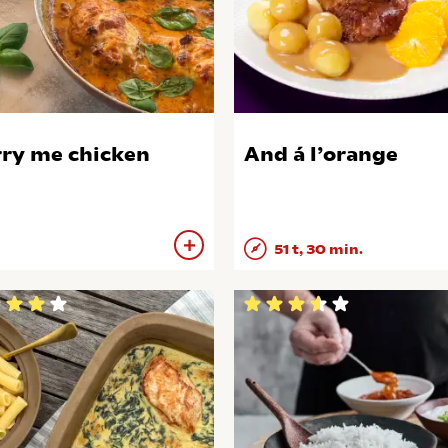
ry me chicken
And á l’orange
51 t, 30 min.