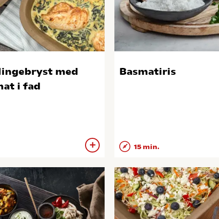
lingebryst med
Basmatiris
nat i fad
15 min.