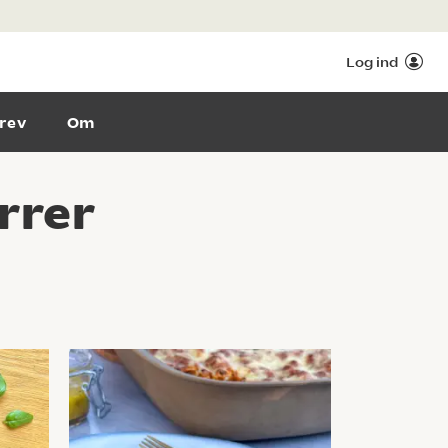
Log ind
rev
Om
rrer