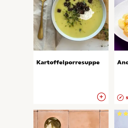
Kartoffelporresuppe
And
5