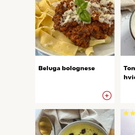
Beluga bolognese
To
hvi