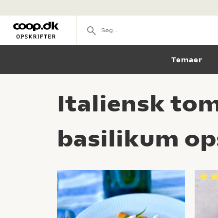
Temaer
Italiensk to
basilikum op