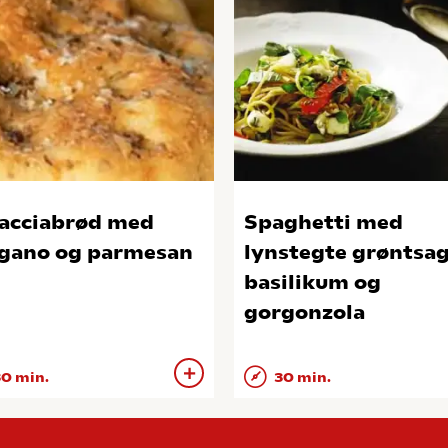
acciabrød med
Spaghetti med
gano og parmesan
lynstegte grøntsag
basilikum og
gorgonzola
0 min.
30 min.