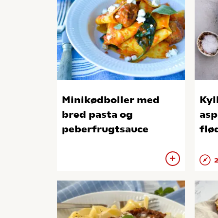
Minikødboller med
Kyl
bred pasta og
asp
peberfrugtsauce
flø
2