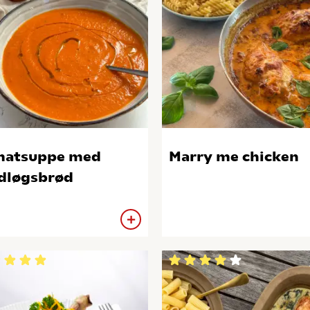
matsuppe med
Marry me chicken
dløgsbrød