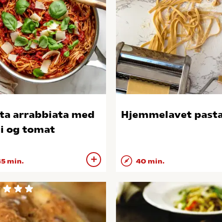
ta arrabbiata med
Hjemmelavet past
li og tomat
5 min.
40 min.