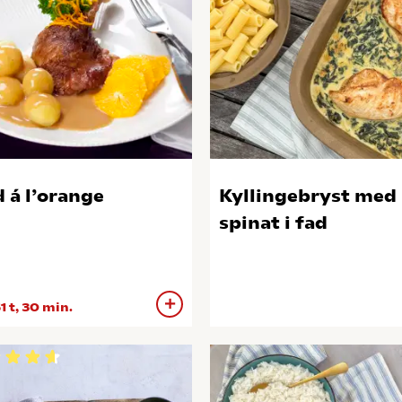
 á l’orange
Kyllingebryst med
spinat i fad
1 t, 30 min.