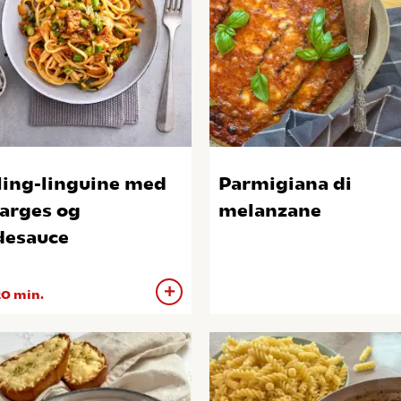
ling-linguine med
Parmigiana di
arges og
melanzane
desauce
0 min.