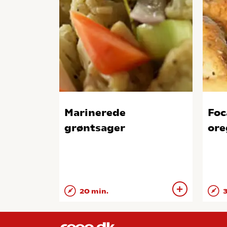
Marinerede
Foc
grøntsager
ore
20 min.
3