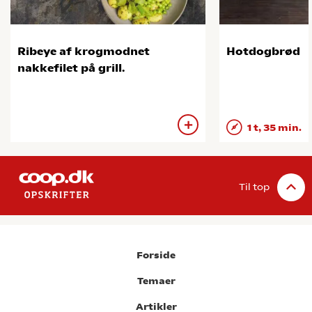
Ribeye af krogmodnet
Hotdogbrød
nakkefilet på grill.
1 t, 35 min.
Til top
Forside
Temaer
Artikler