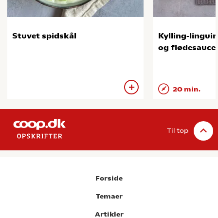
Stuvet spidskål
Kylling-lingui
og flødesauce
20 min.
Til top
Forside
Temaer
Artikler