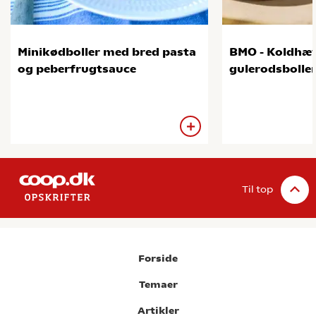
Minikødboller med bred pasta
BMO - Koldhæ
og peberfrugtsauce
gulerodsbolle
Til top
Forside
Temaer
Artikler