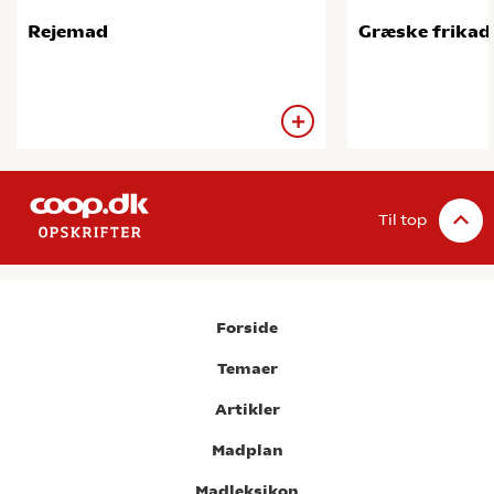
Rejemad
Græske frikade
Til top
Forside
Temaer
Artikler
Madplan
Madleksikon