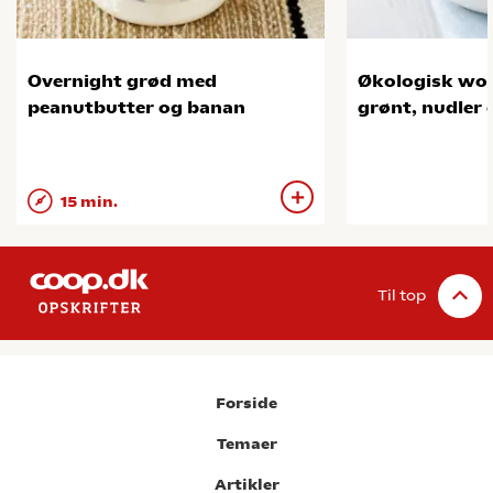
Overnight grød med
Økologisk wok
peanutbutter og banan
grønt, nudler
15 min.
Til top
Forside
Temaer
Artikler