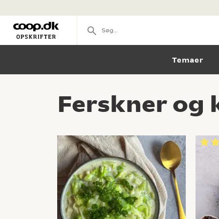
Temaer
Ferskner og k