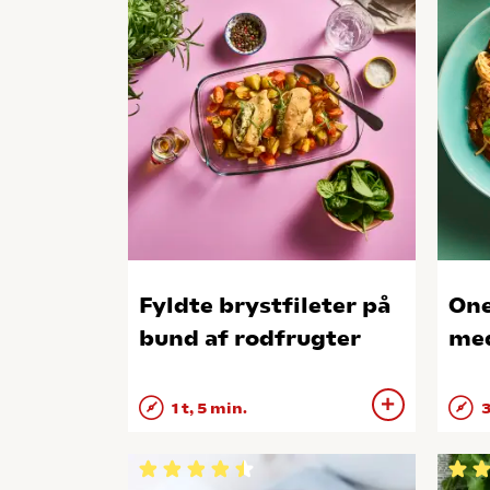
Fyldte brystfileter på
One
bund af rodfrugter
med
1 t, 5 min.
3