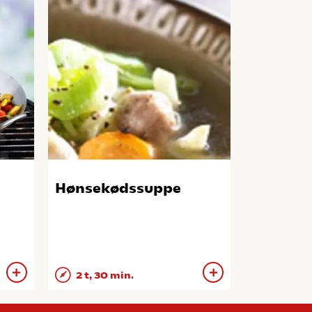
Hønsekødssuppe
2 t, 30 min.