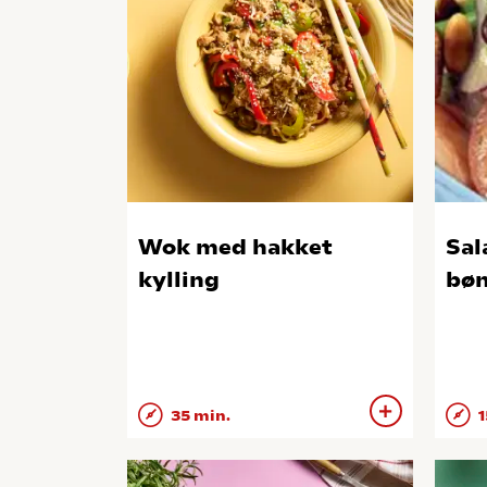
Wok med hakket
Sal
kylling
bøn
35 min.
1