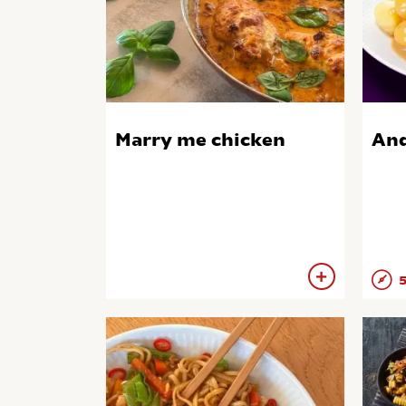
Marry me chicken
And
5