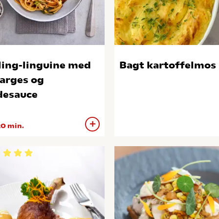
ling-linguine med
Bagt kartoffelmos
arges og
desauce
0 min.