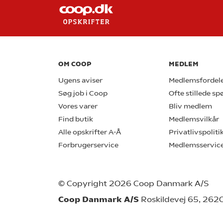
OM COOP
MEDLEM
Ugens aviser
Medlemsfordel
Søg job i Coop
Ofte stillede s
Vores varer
Bliv medlem
Find butik
Medlemsvilkår
Alle opskrifter A-Å
Privatlivspoliti
Forbrugerservice
Medlemsservic
© Copyright 2026 Coop Danmark A/S
Coop Danmark A/S
Roskildevej 65, 262