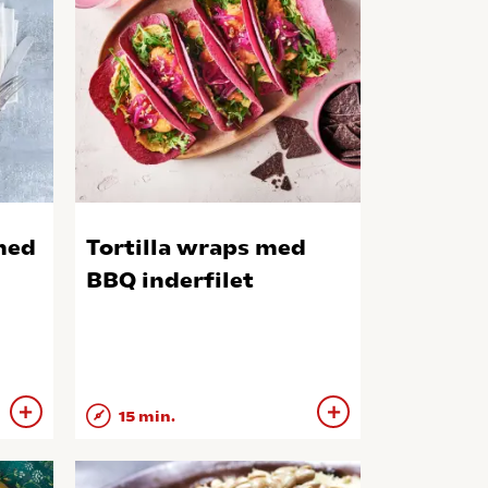
med
Tortilla wraps med
BBQ inderfilet
15 min.