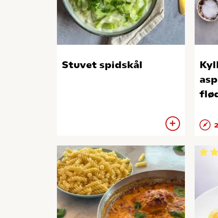
Stuvet spidskål
Kyl
asp
flø
2