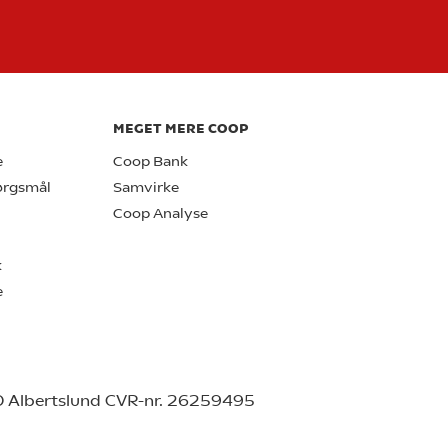
MEGET MERE COOP
e
Coop Bank
pørgsmål
Samvirke
Coop Analyse
k
e
0 Albertslund CVR-nr. 26259495