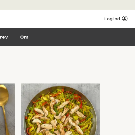
Log ind
rev
Om