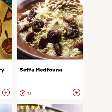
ry
Seffa Medfouna
1 t