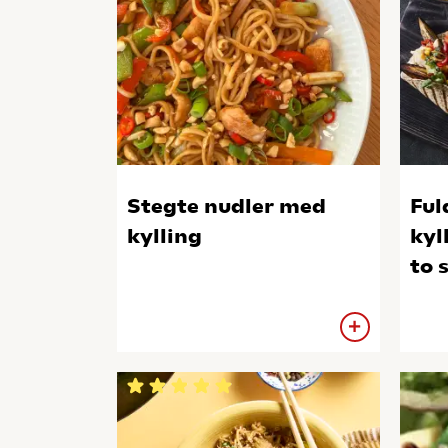
Stegte nudler med
Ful
kylling
kyl
to 