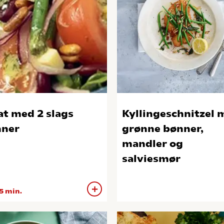
at med 2 slags
Kyllingeschnitzel 
ner
grønne bønner,
mandler og
salviesmør
5 min.