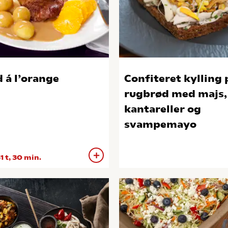
 á l’orange
Confiteret kylling 
rugbrød med majs,
kantareller og
svampemayo
1 t, 30 min.