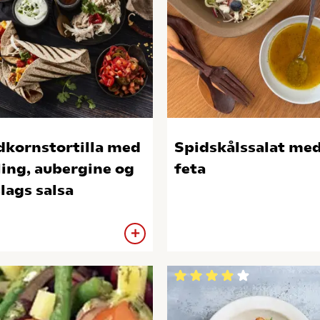
dkornstortilla med
Spidskålssalat me
ling, aubergine og
feta
slags salsa