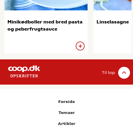
Minikødboller med bred pasta
Linselasagne
og peberfrugtsauce
Til top
Forside
Temaer
Artikler