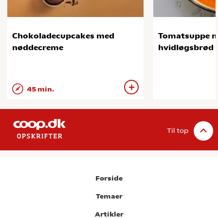
Chokoladecupcakes med
Tomatsuppe 
nøddecreme
hvidløgsbrød
45 min.
Til top
Forside
Temaer
Artikler