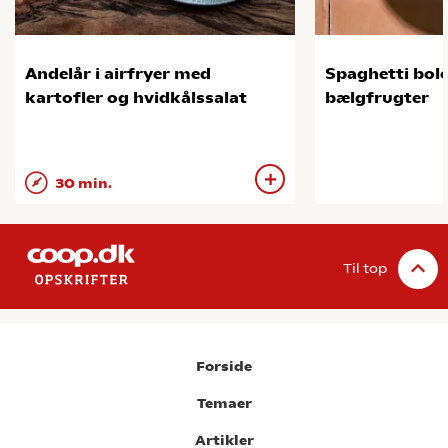
Andelår i airfryer med
Spaghetti bol
kartofler og hvidkålssalat
bælgfrugter
30 min.
Til top
Forside
Temaer
Artikler