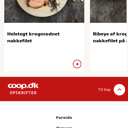
Helstegt krogmodnet
Ribeye af kr
nakkefilet
nakkefilet på g
Til top
Forside