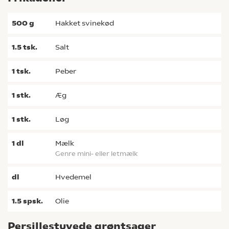
500
g
hakket svinekød
1.5
tsk.
salt
1
tsk.
peber
1
stk.
æg
1
stk.
løg
1
dl
mælk
genre mini- eller letmælk
dl
hvedemel
1.5
spsk.
olie
Persillestuvede grøntsager