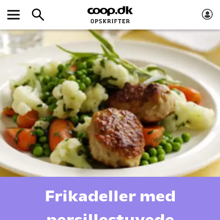
Frikadeller med
persillestuvede