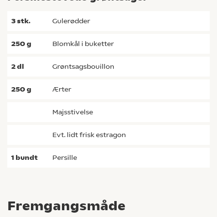
3
stk.
gulerødder
250
g
blomkål i buketter
2
dl
grøntsagsbouillon
250
g
ærter
majsstivelse
evt. lidt frisk estragon
1
bundt
persille
Fremgangsmåde