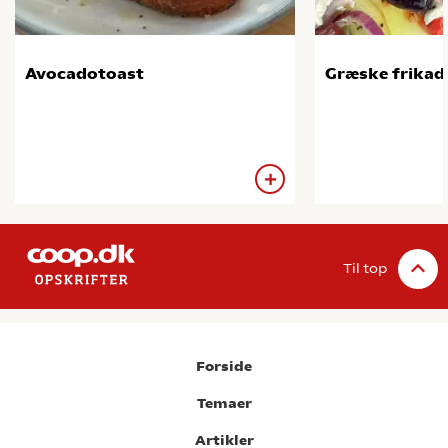
Avocadotoast
Græske frikade
Til top
Forside
Temaer
Artikler