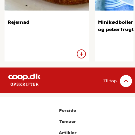
Rejemad
Minikødboller
og peberfrugt
Til top
Forside
Temaer
Artikler