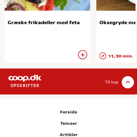
Græske frikadeller med feta
Oksegryde me
1 t, 30 min.
Til top
Forside
Temaer
Artikler