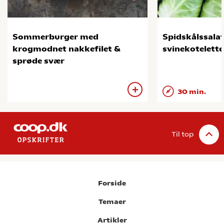
Sommerburger med
Spidskålssala
krogmodnet nakkefilet &
svinekotelette
sprøde svær
30 min.
Til top
Forside
Temaer
Artikler