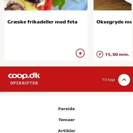
Græske frikadeller med feta
Oksegryde me
1 t, 30 min.
Til top
Forside
Temaer
Artikler