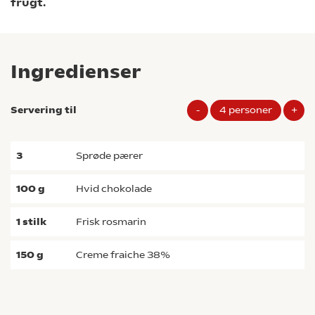
frugt.
Ingredienser
Servering til
-
4
personer
+
3
sprøde pærer
100
g
hvid chokolade
1
stilk
frisk rosmarin
150
g
creme fraiche 38%