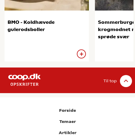
BMO - Koldhævede
Sommerburge
gulerodsboller
krogmodnet na
sprøde svær
Til top
Forside
Temaer
Artikler