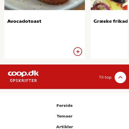
Avocadotoast
Græske frikade
Til top
Forside
Temaer
Artikler