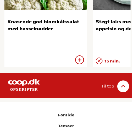
Knasende god blomkålssalat
Stegt laks med
med hasselnødder
appelsin og da
15 min.
Til top
Forside
Temaer