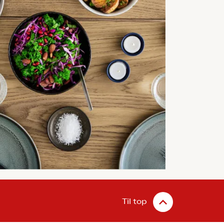
Til top