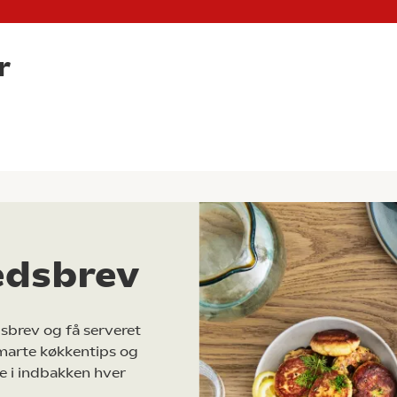
r
edsbrev
sbrev og få serveret
marte køkkentips og
e i indbakken hver