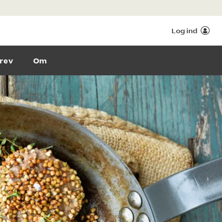
Log ind
rev
Om