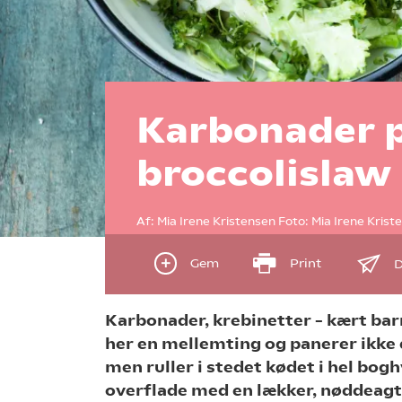
Karbonader p
broccolislaw
Af:
Mia Irene Kristensen
Foto:
Mia Irene Krist
Gem
Print
D
Karbonader, krebinetter – kært bar
her en mellemting og panerer ikke
men ruller i stedet kødet i hel bog
overflade med en lækker, nøddeagt