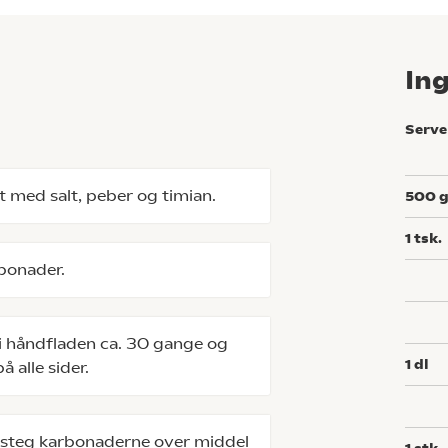
In
Serve
t med salt, peber og timian.
500
1
tsk.
rbonader.
 i håndfladen ca. 30 gange og
1
dl
 alle sider.
 steg karbonaderne over middel