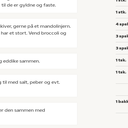
1
stk.
 til de er gyldne og faste.
1
stk.
4
sps
skiver, gerne på et mandolinjern.
 har et stort. Vend broccoli og
3
sps
3
sps
1
tsk.
og eddike sammen.
1
tsk.
til med salt, peber og evt.
1
bak
rver den sammen med