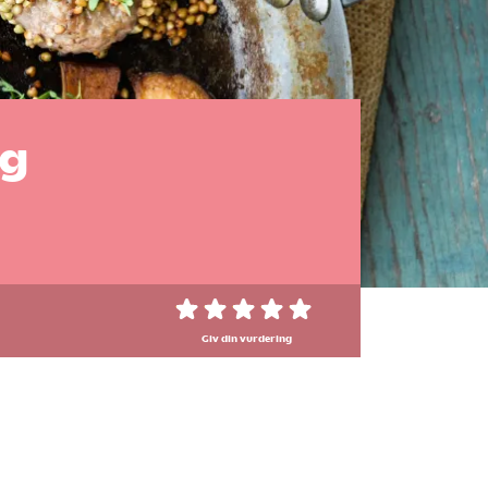
og
Giv din vurdering