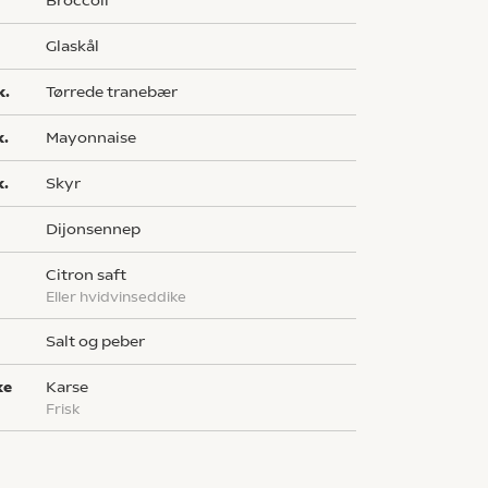
broccoli
glaskål
k.
tørrede tranebær
k.
mayonnaise
k.
skyr
dijonsennep
citron saft
eller hvidvinseddike
salt og peber
ke
karse
frisk