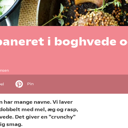
aneret i boghvede 
ensen
Pin
el
n har mange navne. Vi laver
 dobbelt med mel, æg og rasp,
hvede. Det giver en ”crunchy”
ig smag.