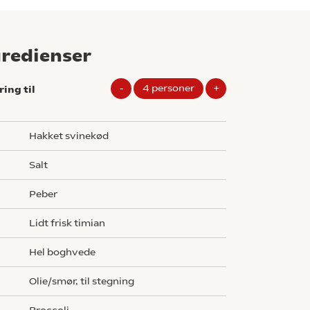
gredienser
-
4
personer
+
ring til
g
hakket svinekød
salt
peber
Lidt frisk timian
hel boghvede
Olie/smør, til stegning