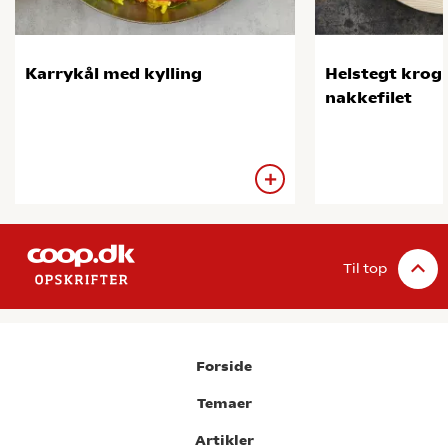
Karrykål med kylling
Helstegt kro
nakkefilet
Til top
Forside
Temaer
Artikler