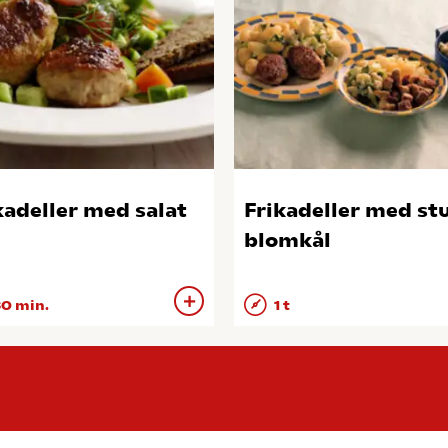
kadeller med salat
Frikadeller med st
blomkål
0 min.
1 t