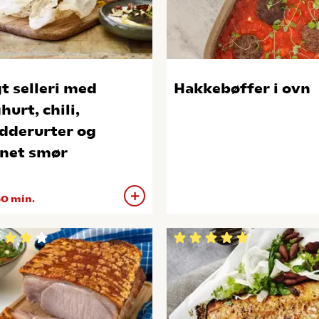
t selleri med
Hakkebøffer i ovn
hurt, chili,
dderurter og
net smør
0 min.