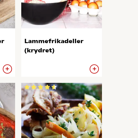
er
Lammefrikadeller
(krydret)