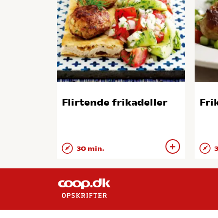
Flirtende frikadeller
Fri
30 min.
3