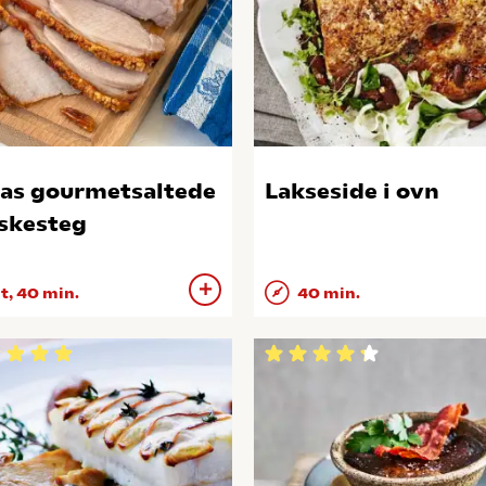
as gourmetsaltede
Lakseside i ovn
skesteg
 t, 40 min.
40 min.