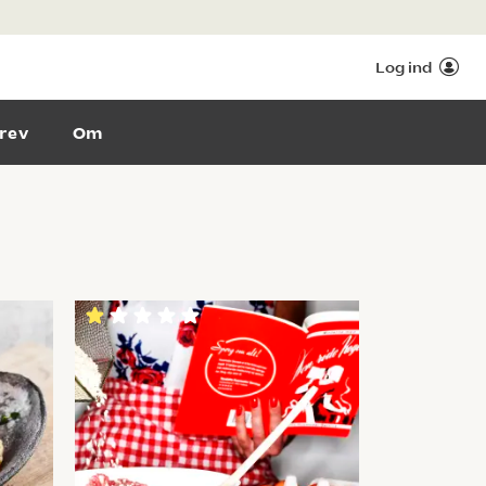
Log ind
rev
Om