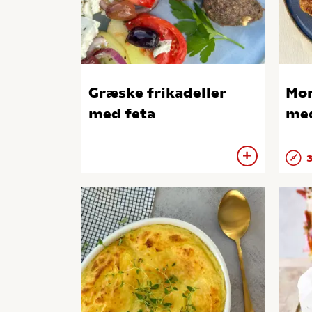
Græske frikadeller
Mor
med feta
med
3