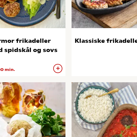
mor frikadeller
Klassiske frikadell
 spidskål og sovs
0 min.