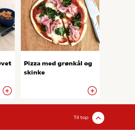
uvet
Pizza med grønkål og
skinke
Til top