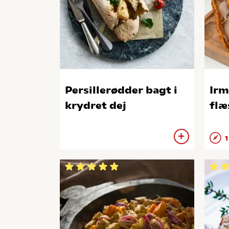
Persillerødder bagt i
Irm
krydret dej
flæ
1