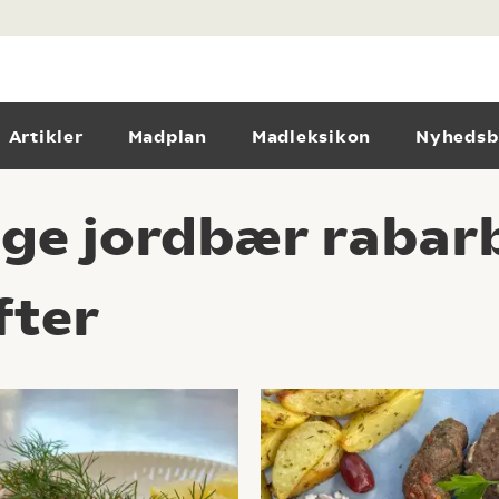
Artikler
Madplan
Madleksikon
Nyhedsb
ge jordbær rabarb
fter