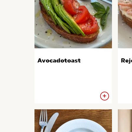
Avocadotoast
Re