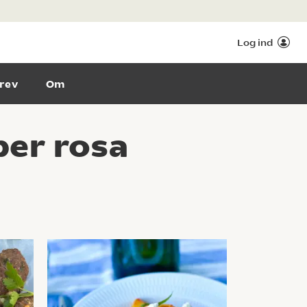
Log ind
rev
Om
er rosa