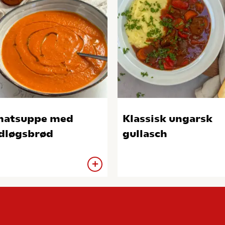
matsuppe med
Klassisk ungarsk
dløgsbrød
gullasch