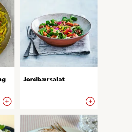
ng
Jordbærsalat