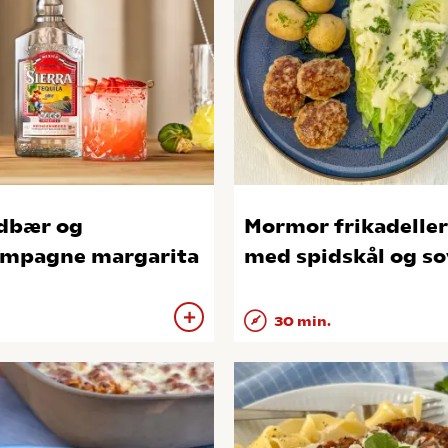
dbær og
Mormor frikadeller
mpagne margarita
med spidskål og so
30 min.