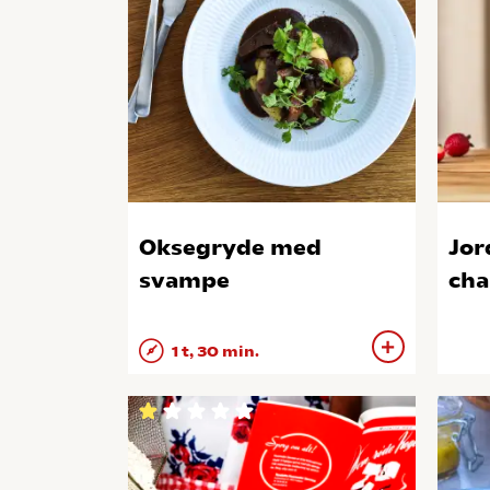
Oksegryde med
Jor
svampe
cha
1 t, 30 min.