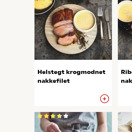
Helstegt krogmodnet
Rib
nakkefilet
nak