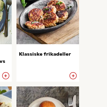
Klassiske frikadeller
vs