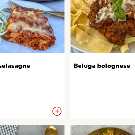
selasagne
Beluga bolognese