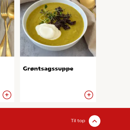
Grøntsagssuppe
Til top