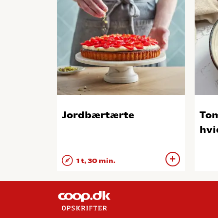
Jordbærtærte
To
hvi
1 t, 30 min.