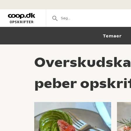
Temaer
Overskudska
peber opskri