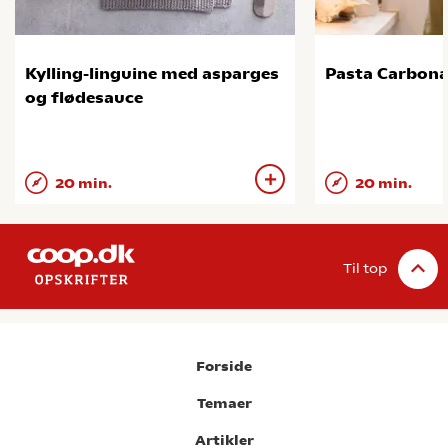
Kylling-linguine med asparges
Pasta Carbon
og flødesauce
20 min.
20 min.
Til top
Forside
Temaer
Artikler