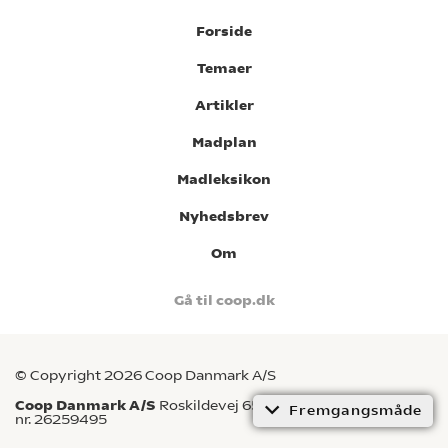
Forside
Temaer
Artikler
Madplan
Madleksikon
Nyhedsbrev
Om
Gå til coop.dk
© Copyright 2026 Coop Danmark A/S
Coop Danmark A/S
Roskildevej 65, 2620 Albertslund CVR-
Fremgangsmåde
nr. 26259495