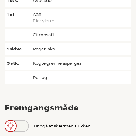
1
stk.
avocado
1
dl
A38
eller ylette
citronsaft
1
skive
røget laks
3
stk.
kogte grønne asparges
purløg
Fremgangsmåde
Undgå at skærmen slukker