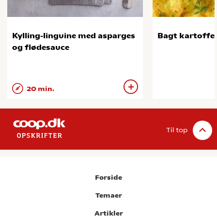
Kylling-linguine med asparges
Bagt kartoffe
og flødesauce
20 min.
Til top
Forside
Temaer
Artikler