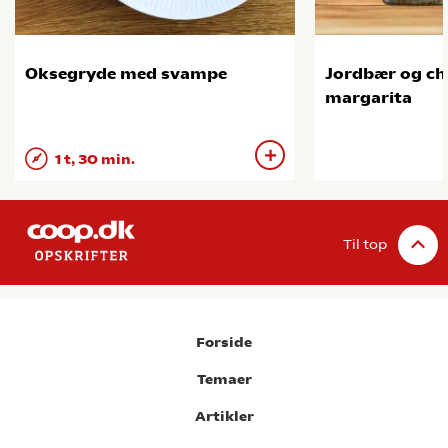
Oksegryde med svampe
Jordbær og c
margarita
1 t, 30 min.
Til top
Forside
Temaer
Artikler