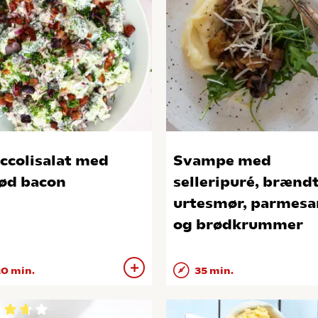
ccolisalat med
Svampe med
ød bacon
selleripuré, brænd
urtesmør, parmesa
og brødkrummer
0 min.
35 min.