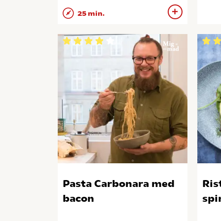
25 min.
Pasta Carbonara med
Ris
bacon
spi