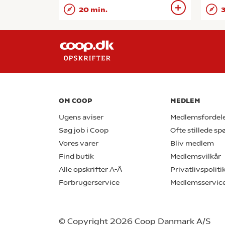
20 min.
3
OM COOP
MEDLEM
Ugens aviser
Medlemsfordel
Søg job i Coop
Ofte stillede s
Vores varer
Bliv medlem
Find butik
Medlemsvilkår
Alle opskrifter A-Å
Privatlivspoliti
Forbrugerservice
Medlemsservic
© Copyright 2026 Coop Danmark A/S