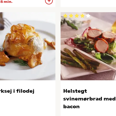
5 min.
ksej i filodej
Helstegt
svinemørbrad med
bacon