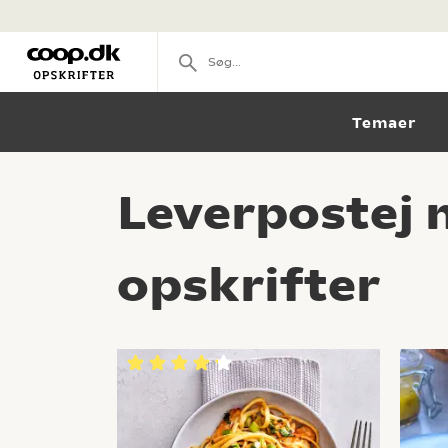
Temaer
Leverpostej
opskrifter