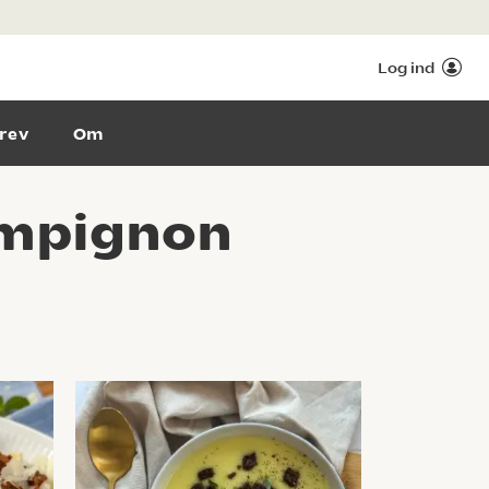
Log ind
rev
Om
ampignon