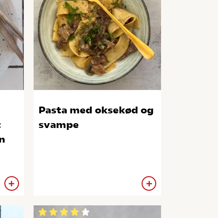
Pasta med oksekød og
t
svampe
n