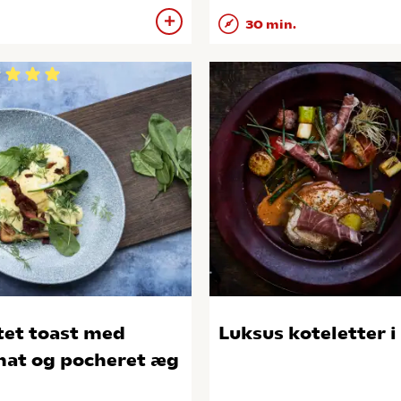
30 min.
tet toast med
Luksus koteletter i
nat og pocheret æg