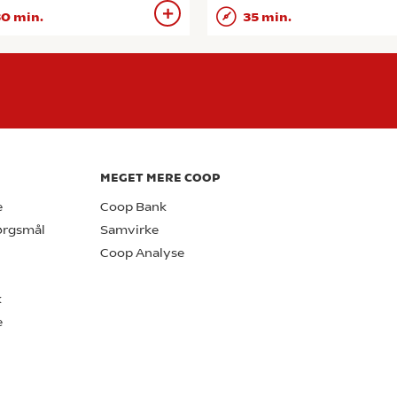
0 min.
35 min.
MEGET MERE COOP
e
Coop Bank
pørgsmål
Samvirke
Coop Analyse
k
e