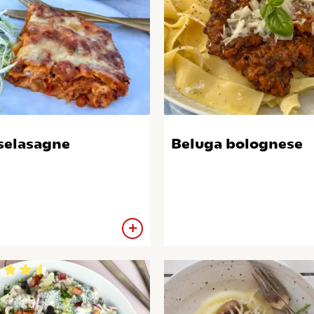
selasagne
Beluga bolognese