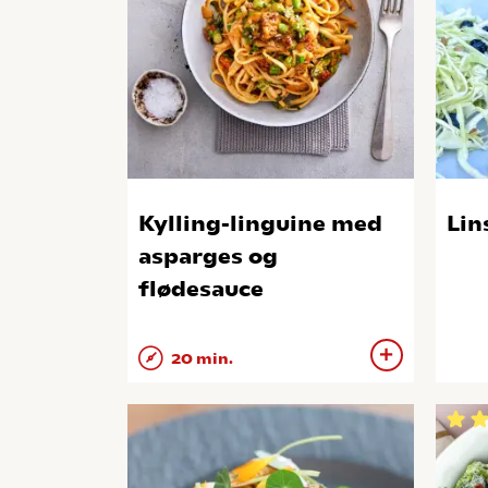
Kylling-linguine med
Lin
asparges og
flødesauce
20 min.