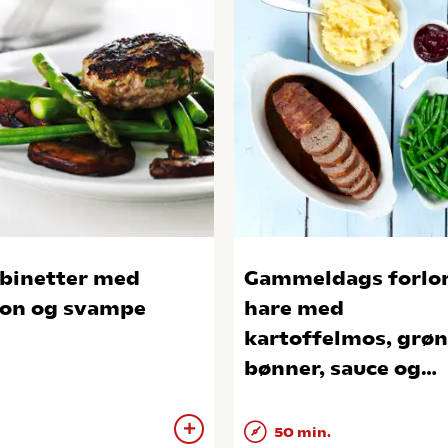
binetter med
Gammeldags forlo
on og svampe
hare med
kartoffelmos, grø
bønner, sauce og
ribsgelé
50 min.