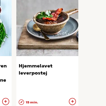
ren
Hjemmelavet
leverpostej
nne
15 min.