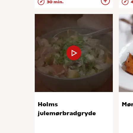
30 min.
4
Holms
Mør
julemørbradgryde