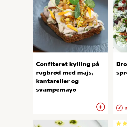
Confiteret kylling på
Bro
rugbrød med majs,
spr
kantareller og
svampemayo
2