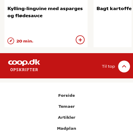
Kylling-linguine med asparges
Bagt kartoffe
og flødesauce
20 min.
Til top
Forside
Temaer
Artikler
Madplan