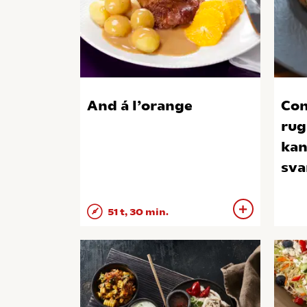
And á l’orange
Con
rug
kan
sv
51 t, 30 min.