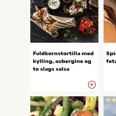
Fuldkornstortilla med
Spi
kylling, aubergine og
fet
to slags salsa