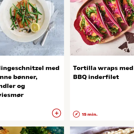
lingeschnitzel med
Tortilla wraps med
nne bønner,
BBQ inderfilet
dler og
viesmør
15 min.