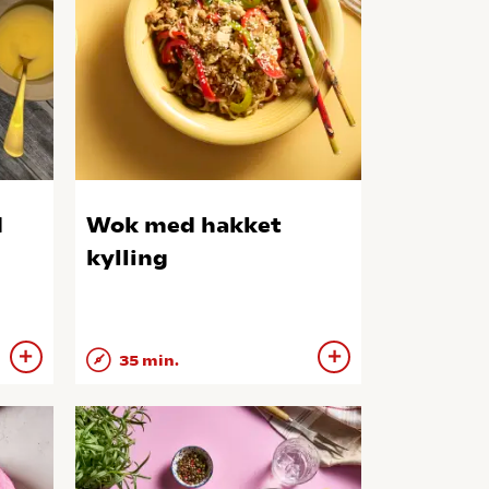
d
Wok med hakket
kylling
35 min.