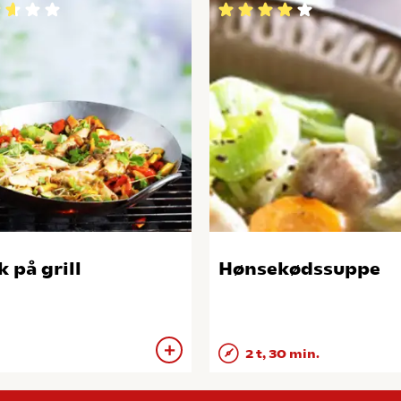
 på grill
Hønsekødssuppe
2 t, 30 min.