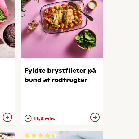
Fyldte brystfileter på
bund af rodfrugter
1 t, 5 min.