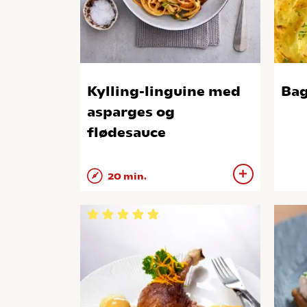
Kylling-linguine med
Bag
asparges og
flødesauce
20 min.