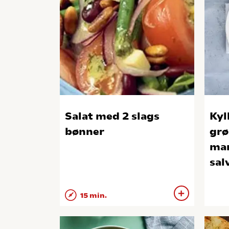
Salat med 2 slags
Kyl
bønner
grø
man
sal
15 min.