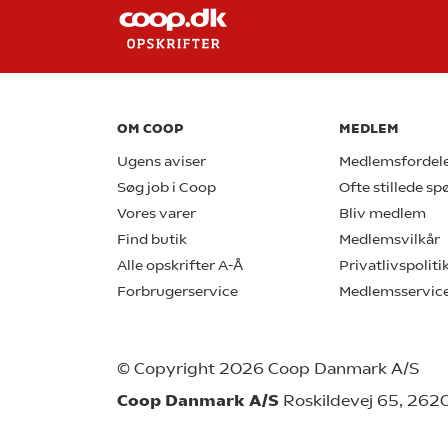
OM COOP
MEDLEM
Ugens aviser
Medlemsfordel
Søg job i Coop
Ofte stillede s
Vores varer
Bliv medlem
Find butik
Medlemsvilkår
Alle opskrifter A-Å
Privatlivspoliti
Forbrugerservice
Medlemsservic
© Copyright 2026 Coop Danmark A/S
Coop Danmark A/S
Roskildevej 65, 262