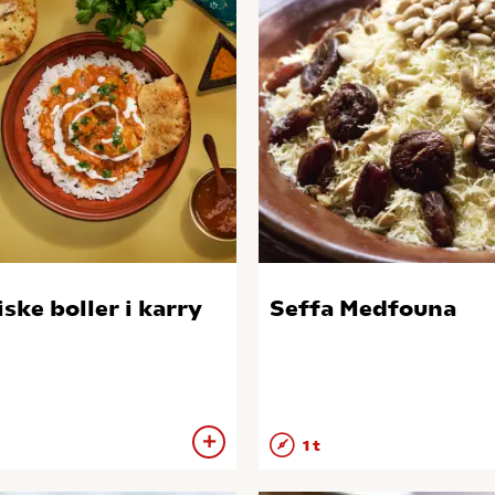
iske boller i karry
Seffa Medfouna
1 t