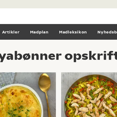
Artikler
Madplan
Madleksikon
Nyhedsb
oyabønner opskrif