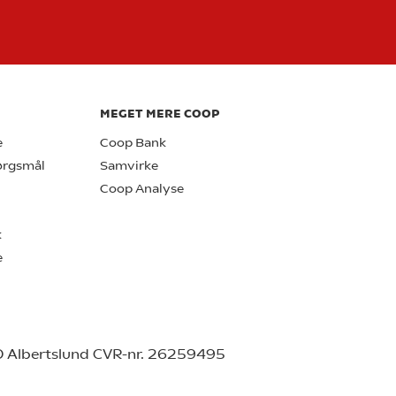
MEGET MERE COOP
e
Coop Bank
pørgsmål
Samvirke
Coop Analyse
k
e
0 Albertslund CVR-nr. 26259495