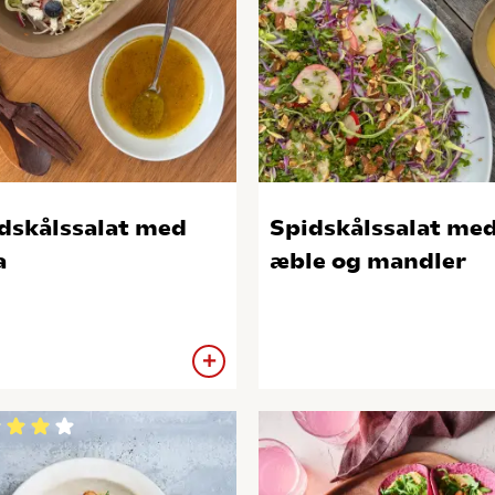
dskålssalat med
Spidskålssalat me
a
æble og mandler