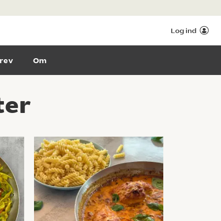
Log ind
rev
Om
ter