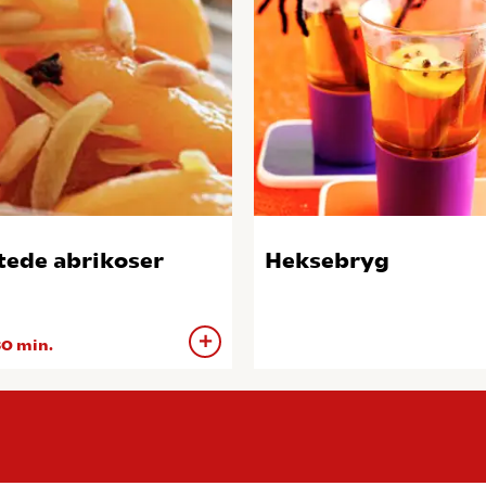
tede abrikoser
Heksebryg
0 min.