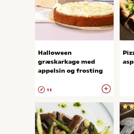
Halloween
Piz
græskarkage med
asp
appelsin og frosting
1 t