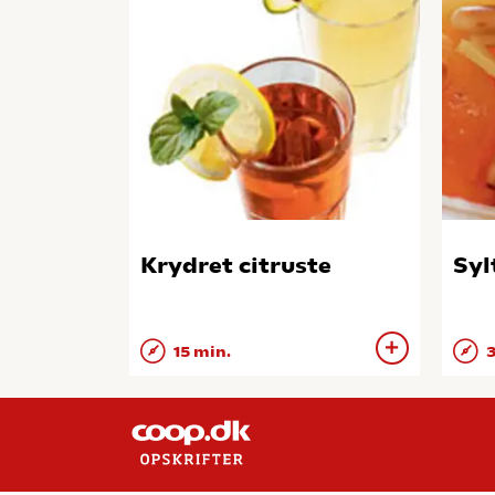
Krydret citruste
Syl
15 min.
3