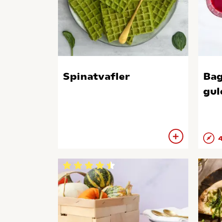
Spinatvafler
Bag
gul
4