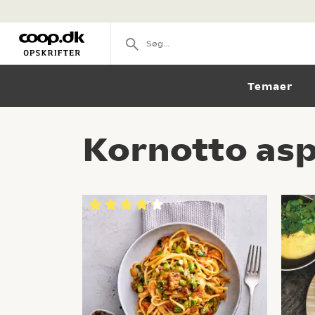
Temaer
Kornotto asp