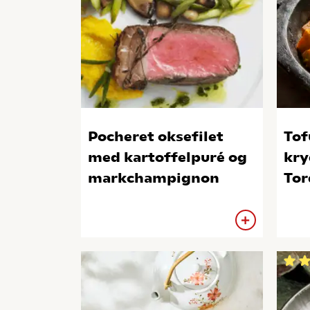
Pocheret oksefilet
Tof
med kartoffelpuré og
kry
markchampignon
Tor