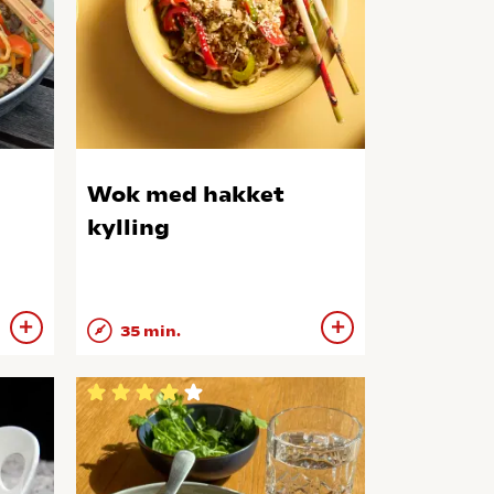
Wok med hakket
kylling
35 min.