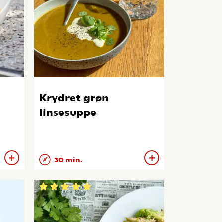
Krydret grøn
linsesuppe
30 min.