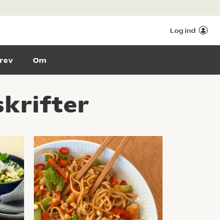
Log ind
rev
Om
krifter