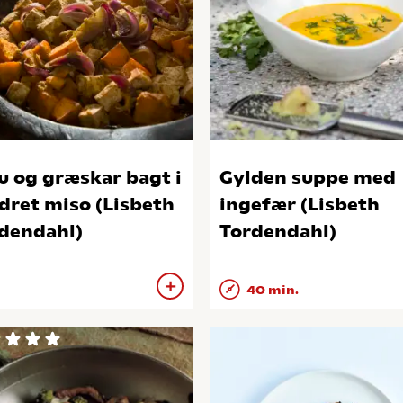
u og græskar bagt i
Gylden suppe med
dret miso (Lisbeth
ingefær (Lisbeth
dendahl)
Tordendahl)
40 min.