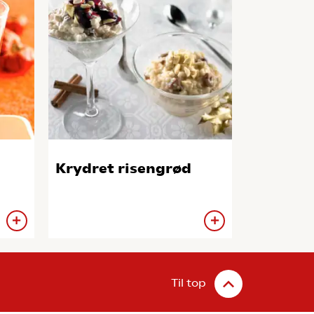
Krydret risengrød
Til top