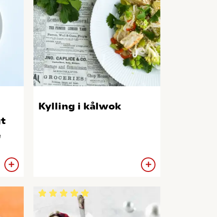
Kylling i kålwok
gt
e