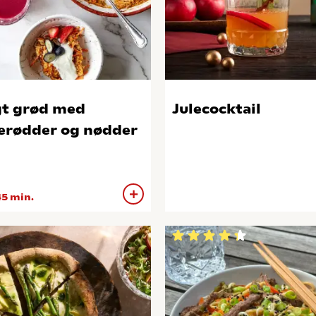
t grød med
Julecocktail
erødder og nødder
5 min.