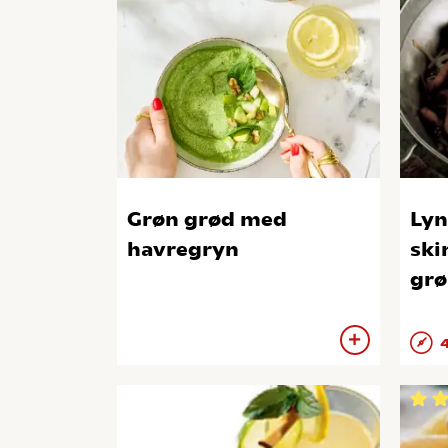
Grøn grød med
Lyn
havregryn
ski
grø
4