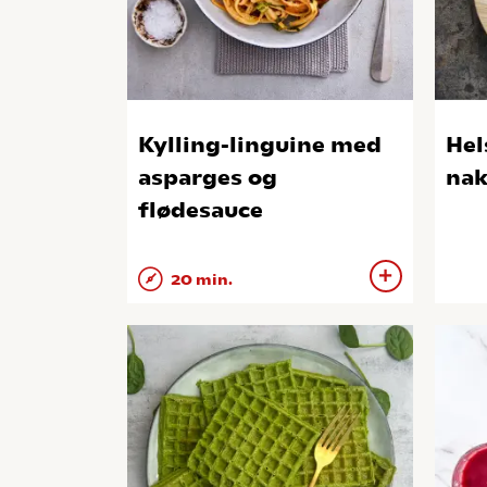
Kylling-linguine med
Hel
asparges og
nak
flødesauce
20 min.